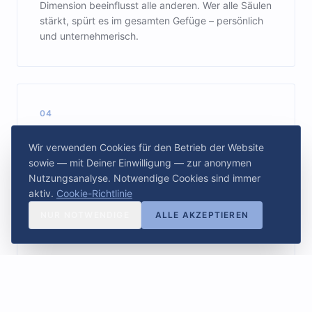
Dimension beeinflusst alle anderen. Wer alle Säulen
stärkt, spürt es im gesamten Gefüge – persönlich
und unternehmerisch.
04
Getestet an echten Menschen
Wir verwenden Cookies für den Betrieb der Website
sowie — mit Deiner Einwilligung — zur anonymen
Das Modell ist Teil von Coachings, Seminaren und
Nutzungsanalyse. Notwendige Cookies sind immer
Beratungsprojekten. Hunderte von Menschen und
aktiv.
Cookie-Richtlinie
Teams haben es genutzt, um bewusste
Entscheidungen zu treffen, innere Balance
NUR NOTWENDIGE
ALLE AKZEPTIEREN
wiederzufinden und ihre Wirksamkeit zu steigern.