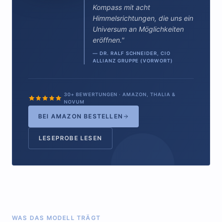
Kompass mit acht
Himmelsrichtungen, die uns ein
Universum an Möglichkeiten
eröffnen."
— DR. RALF SCHNEIDER, CIO
ALLIANZ GRUPPE (VORWORT)
30+ BEWERTUNGEN · AMAZON, THALIA &
NOVUM
BEI AMAZON BESTELLEN
LESEPROBE LESEN
WAS DAS MODELL TRÄGT