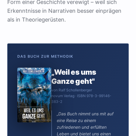
Form einer Geschichte verewigt – weil sich
Erkenntnisse in Narrativen besser einprägen
als in Theoriegerüsten.
DAS BUCH ZUR METHODIK
„Weil es ums
Ganze geht"
von Ralf Schollenberger
novum Verlag · ISBN 978-3-99146-
383-2
„Das Buch nimmt uns mit auf
eine Reise zu einem
zufriedenen und erfüllten
Leben und bietet uns einen