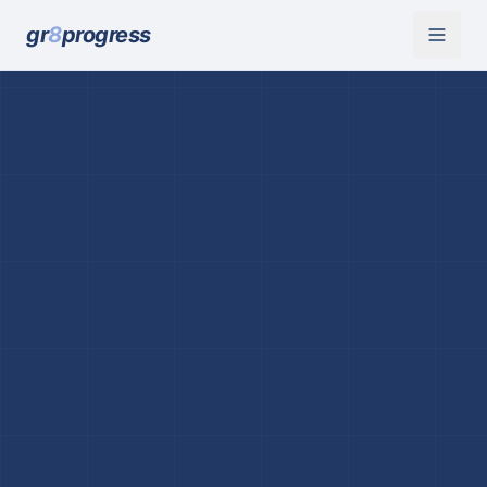
gr
8
progress