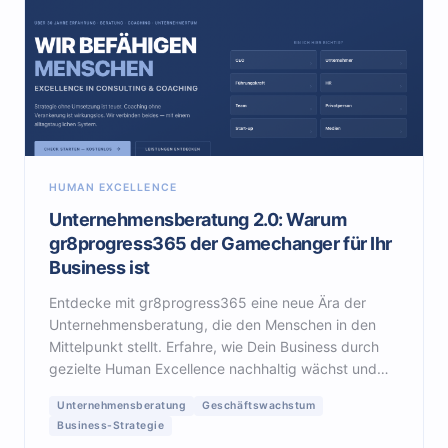
HUMAN EXCELLENCE
Unternehmensberatung 2.0: Warum
gr8progress365 der Gamechanger für Ihr
Business ist
Entdecke mit gr8progress365 eine neue Ära der
Unternehmensberatung, die den Menschen in den
Mittelpunkt stellt. Erfahre, wie Dein Business durch
gezielte Human Excellence nachhaltig wächst und
neue Potenziale freisetzt. Hier beginnt Dein Erfolg.
Unternehmensberatung
Geschäftswachstum
Business-Strategie