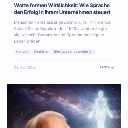
Worte formen Wirklichkeit: Wie Sprache
den Erfolg in Ihrem Unternehmen steuert
Menschen - alles außer gewöhnlich. Teil 4: Florence
Scovel Shinn. Bereits in den 1920er Jahren zeigte
sie, wie sehr Gedanken und Sprache das eigene
Leben prägen.
Handeln
Coaching
alles ausser gewoehnlich
02. April 2026
LESEN