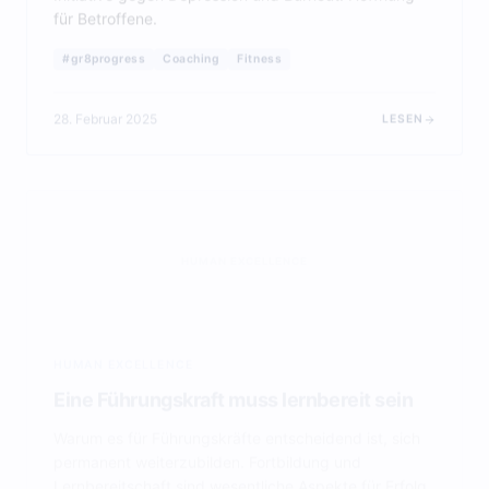
für Betroffene.
#gr8progress
Coaching
Fitness
28. Februar 2025
LESEN
HUMAN EXCELLENCE
HUMAN EXCELLENCE
Eine Führungskraft muss lernbereit sein
Warum es für Führungskräfte entscheidend ist, sich
permanent weiterzubilden. Fortbildung und
Lernbereitschaft sind wesentliche Aspekte für Erfolg.